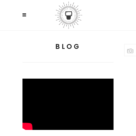
myhouseoffurniture.com
link slot gacor
slot online
situs togel
link gacor
slot gacor
slot gacor
situs togel
slot gacor
toto togel
jacktoto
toto togel
toto togel
situs slot
situs slot
jacktoto
jacktoto
situs slot
toto togel
link slot
slot resmi
situs slot
jacktoto
jacktoto
BLOG