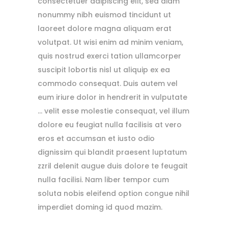
consectetuer adipiscing elit, sed diam
nonummy nibh euismod tincidunt ut
laoreet dolore magna aliquam erat
volutpat. Ut wisi enim ad minim veniam,
quis nostrud exerci tation ullamcorper
suscipit lobortis nisl ut aliquip ex ea
commodo consequat. Duis autem vel
eum iriure dolor in hendrerit in vulputate
… velit esse molestie consequat, vel illum
dolore eu feugiat nulla facilisis at vero
eros et accumsan et iusto odio
dignissim qui blandit praesent luptatum
zzril delenit augue duis dolore te feugait
nulla facilisi. Nam liber tempor cum
soluta nobis eleifend option congue nihil
imperdiet doming id quod mazim.