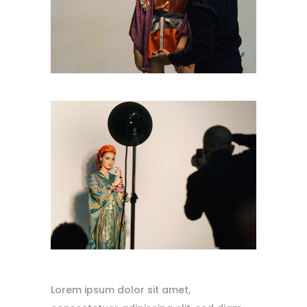
Lorem ipsum dolor sit amet,