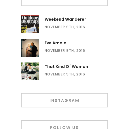
Weekend Wanderer
NOVEMBER 9TH, 2016
Eve Arnold
NOVEMBER 9TH, 2016
That Kind Of Woman
NOVEMBER 9TH, 2016
INSTAGRAM
FOLLOW US