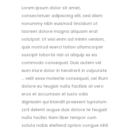
Lorem ipsum dolor sit amet,
consectetuer adipiscing elit, sed diam
nonummy nibh euismod tincidunt ut
laoreet dolore magna aliquam erat
volutpat. Ut wisi enim ad minim veniam,
quis nostrud exerci tation ullamcorper
suscipit lobortis nisl ut aliquip ex ea
commodo consequat. Duis autem vel
eum iriure dolor in hendrerit in vulputate
… velit esse molestie consequat, vel illum
dolore eu feugiat nulla facilisis at vero
eros et accumsan et iusto odio
dignissim qui blandit praesent luptatum
zzril delenit augue duis dolore te feugait
nulla facilisi. Nam liber tempor cum
soluta nobis eleifend option congue nihil