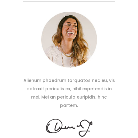
Alienum phaedrum torquatos nec eu, vis
detraxit periculis ex, nihil expetendis in
mei. Mei an pericula euripidis, hinc
partem.