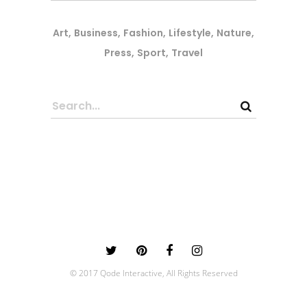
Art
Business
Fashion
Lifestyle
Nature
Press
Sport
Travel
© 2017 Qode Interactive, All Rights Reserved