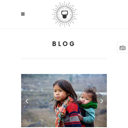
myhouseoffurniture.com
link slot gacor
slot online
situs togel
link gacor
slot gacor
slot gacor
situs togel
slot gacor
toto togel
jacktoto
toto togel
toto togel
situs slot
situs slot
jacktoto
jacktoto
situs slot
toto togel
link slot
slot resmi
situs slot
jacktoto
jacktoto
BLOG