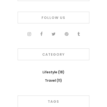
FOLLOW US
CATEGORY
Lifestyle
(18)
Travel
(11)
TAGS