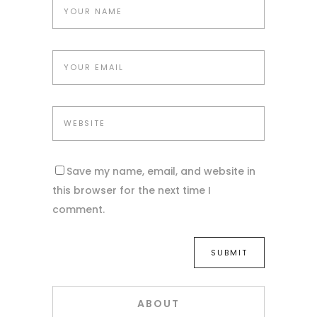
Save my name, email, and website in
this browser for the next time I
comment.
ABOUT