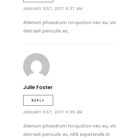
JANUARY 31ST, 2017 9:37 AM
Alienum phaedrum torquatos nec eu, vis
detraxit periculis ex,
Julie Foster
REPLY
JANUARY 31ST, 2017 9:39 AM
Alienum phaedrum torquatos nec eu, vis
detraxit periculis ex, nihil expetendis in