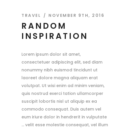
TRAVEL
NOVEMBER 9TH, 2016
RANDOM
INSPIRATION
Lorem ipsum dolor sit amet,
consectetuer adipiscing elit, sed diam
nonummy nibh euismod tincidunt ut
laoreet dolore magna aliquam erat
volutpat. Ut wisi enim ad minim veniam,
quis nostrud exerci tation ullamcorper
suscipit lobortis nisl ut aliquip ex ea
commodo consequat. Duis autem vel
eum iriure dolor in hendrerit in vulputate
… velit esse molestie consequat, vel illum