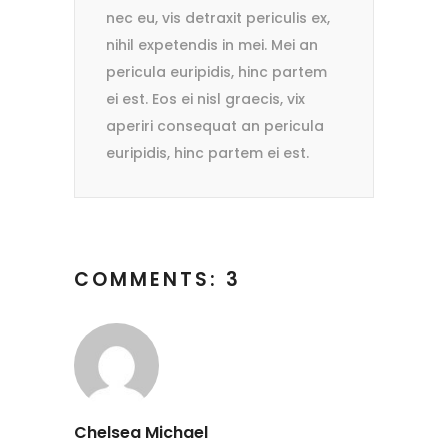
nec eu, vis detraxit periculis ex,
nihil expetendis in mei. Mei an
pericula euripidis, hinc partem
ei est. Eos ei nisl graecis, vix
aperiri consequat an pericula
euripidis, hinc partem ei est.
COMMENTS: 3
Chelsea Michael