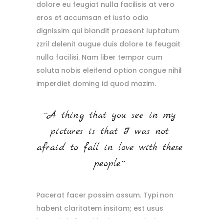
dolore eu feugiat nulla facilisis at vero
eros et accumsan et iusto odio
dignissim qui blandit praesent luptatum
zzril delenit augue duis dolore te feugait
nulla facilisi. Nam liber tempor cum
soluta nobis eleifend option congue nihil
imperdiet doming id quod mazim.
``A thing that you see in my
pictures is that I was not
afraid to fall in love with these
people.``
Pacerat facer possim assum. Typi non
habent claritatem insitam; est usus