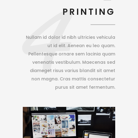
4
PRINTING
Nullam id dolor id nibh ultricies vehicula
ut id elit. Aenean eu leo quam.
Pellentesque ornare sem lacinia quam
venenatis vestibulum. Maecenas sed
diameget risus varius blandit sit amet
non magna. Cras mattis consectetur
purus sit amet fermentum.