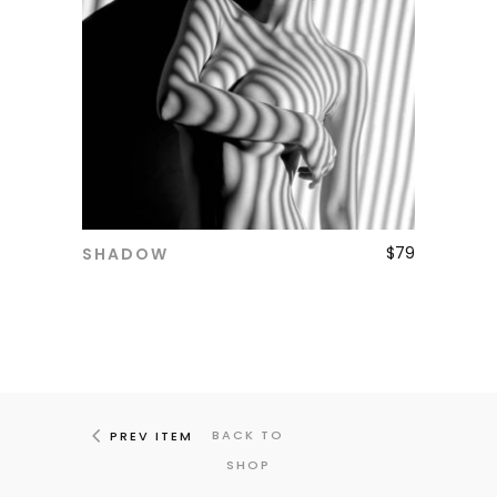
$
79
SHADOW
ADD TO CART
BACK TO
PREV ITEM
SHOP