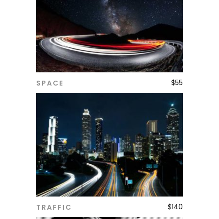
$
55
SPACE
ADD TO CART
$
140
TRAFFIC
ADD TO CART