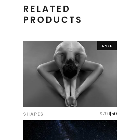
RELATED
PRODUCTS
SALE
$
79
$
50
SHAPES
ADD TO CART