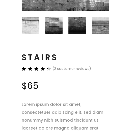
STAIRS
(
2
customer reviews)
Rated
2
4.50
$
65
out of
5
based
on
customer
Lorem ipsum dolor sit amet,
ratings
consectetuer adipiscing elit, sed diam
nonummy nibh euismod tincidunt ut
laoreet dolore magna aliquam erat