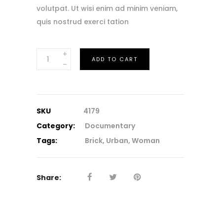
volutpat. Ut wisi enim ad minim veniam,
quis nostrud exerci tation
Stairs
ADD TO CART
quantity
SKU
4179
Category:
Documentary
Tags:
Brick
,
Urban
,
Woman
Share: