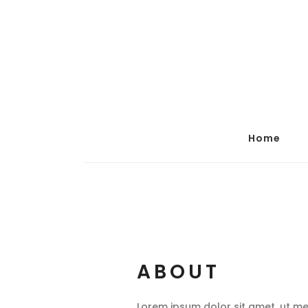
Home
ABOUT
Lorem ipsum dolor sit amet, ut m