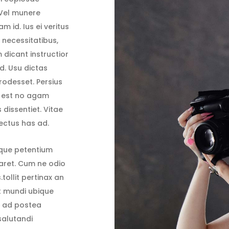
. Vel munere
 id. Ius ei veritus
necessitatibus,
dicant instructior
id. Usu dictas
prodesset. Persius
d, est no agam
 dissentiet. Vitae
lectus has ad.
ique petentium
varet. Cum ne odio
tollit pertinax an
t mundi ubique
as ad postea
salutandi