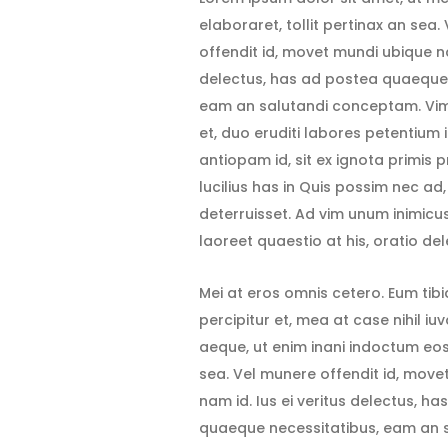
elaboraret, tollit pertinax an sea
offendit id, movet mundi ubique nam
delectus, has ad postea quaeque 
eam an salutandi conceptam. Vim 
et, duo eruditi labores petentium 
antiopam id, sit ex ignota primis 
lucilius has in Quis possim nec a
deterruisset. Ad vim unum inimicus
laoreet quaestio at his, oratio de
Mei at eros omnis cetero. Eum tib
percipitur et, mea at case nihil iu
aeque, ut enim inani indoctum eos.
sea. Vel munere offendit id, move
nam id. Ius ei veritus delectus, h
quaeque necessitatibus, eam an 