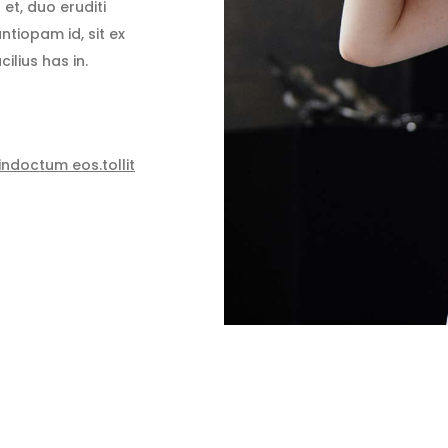
et, duo eruditi
ntiopam id, sit ex
ilius has in.
indoctum eos.tollit