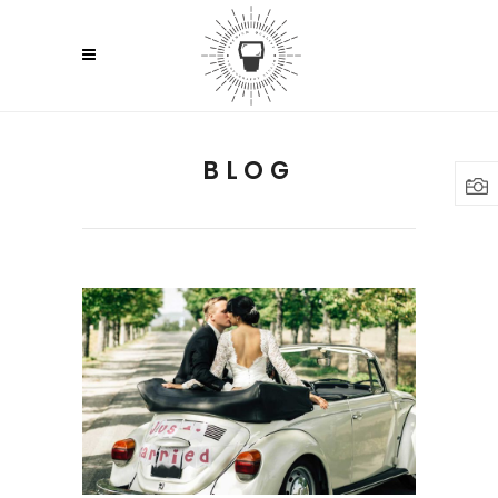
myhouseoffurniture.com
link slot gacor
slot online
situs togel
link gacor
slot gacor
slot gacor
situs togel
slot gacor
toto togel
jacktoto
toto togel
toto togel
situs slot
situs slot
jacktoto
jacktoto
situs slot
toto togel
link slot
slot resmi
situs slot
jacktoto
jacktoto
BLOG