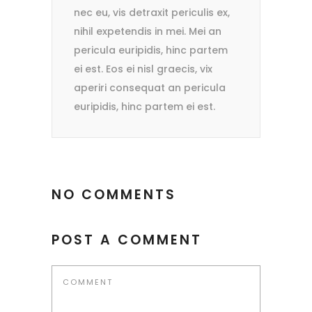
nec eu, vis detraxit periculis ex,
nihil expetendis in mei. Mei an
pericula euripidis, hinc partem
ei est. Eos ei nisl graecis, vix
aperiri consequat an pericula
euripidis, hinc partem ei est.
NO COMMENTS
POST A COMMENT