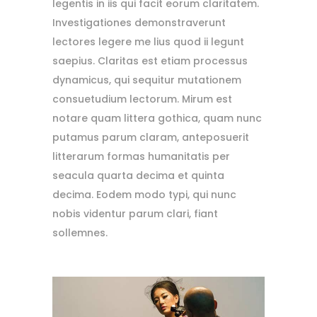
legentis in iis qui facit eorum claritatem.
Investigationes demonstraverunt
lectores legere me lius quod ii legunt
saepius. Claritas est etiam processus
dynamicus, qui sequitur mutationem
consuetudium lectorum. Mirum est
notare quam littera gothica, quam nunc
putamus parum claram, anteposuerit
litterarum formas humanitatis per
seacula quarta decima et quinta
decima. Eodem modo typi, qui nunc
nobis videntur parum clari, fiant
sollemnes.