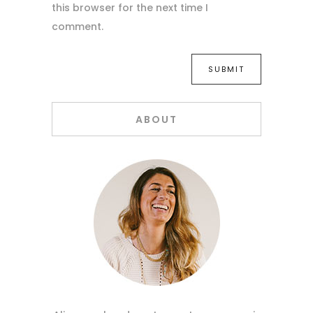
this browser for the next time I
comment.
ABOUT