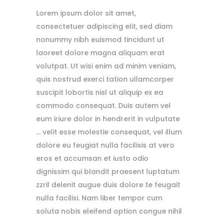
Lorem ipsum dolor sit amet,
consectetuer adipiscing elit, sed diam
nonummy nibh euismod tincidunt ut
laoreet dolore magna aliquam erat
volutpat. Ut wisi enim ad minim veniam,
quis nostrud exerci tation ullamcorper
suscipit lobortis nisl ut aliquip ex ea
commodo consequat. Duis autem vel
eum iriure dolor in hendrerit in vulputate
… velit esse molestie consequat, vel illum
dolore eu feugiat nulla facilisis at vero
eros et accumsan et iusto odio
dignissim qui blandit praesent luptatum
zzril delenit augue duis dolore te feugait
nulla facilisi. Nam liber tempor cum
soluta nobis eleifend option congue nihil